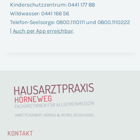
Kin­der­schutz­zen­trum: 0441 177 88
Wild­was­ser: 0441 166 56
Tele­fon-Seel­sor­ge: 0800.1110111 und 0800.1110222
|
Auch per App erreich­bar
.
KONTAKT