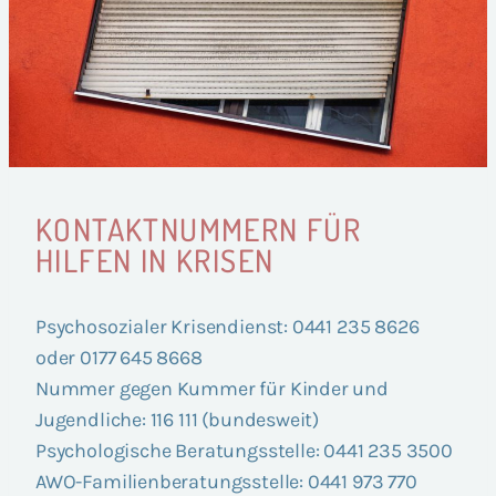
KONTAKTNUMMERN FÜR
HILFEN IN KRISEN
Psy­cho­so­zia­ler Kri­sen­dienst: 0441 235 8626
oder 0177 645 8668
Num­mer gegen Kum­mer für Kin­der und
Jugend­li­che: 116 111 (bun­des­weit)
Psy­cho­lo­gi­sche Bera­tungs­stel­le: 0441 235 3500
AWO-Fami­li­en­be­ra­tungs­stel­le: 0441 973 770