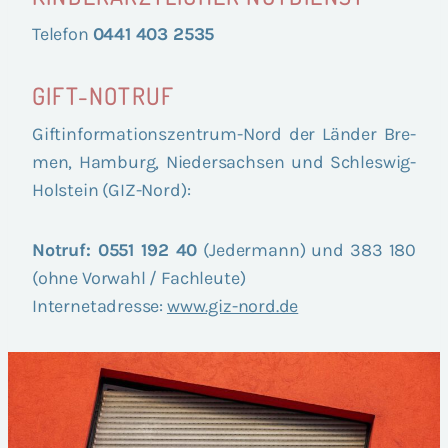
Tele­fon
0441 403 2535
GIFT-NOTRUF
Gift­in­for­ma­ti­ons­zen­trum-Nord der Län­der Bre­
men, Ham­burg, Nie­der­sach­sen und Schles­wig-
Hol­stein (GIZ-Nord):
Not­ruf: 0551 192 40
(Jeder­mann) und 383 180
(ohne Vor­wahl / Fach­leu­te)
Inter­net­adres­se:
www.giz-nord.de