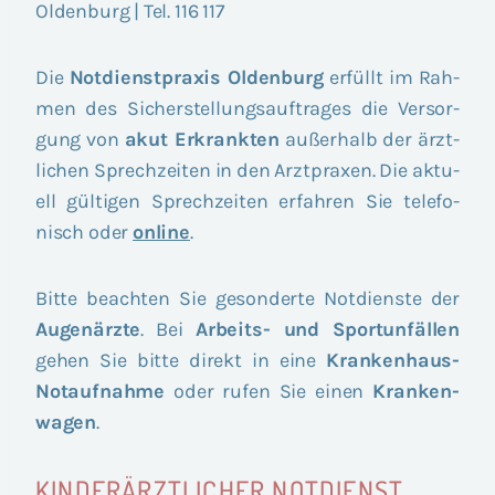
Olden­burg | Tel. 116 117
Die
Not­dienst­pra­xis Olden­burg
erfüllt im Rah­
men des Sicher­stel­lungs­auf­tra­ges die Ver­sor­
gung von
akut Erkrank­ten
außer­halb der ärzt­
li­chen Sprech­zei­ten in den Arzt­pra­xen. Die aktu­
ell gül­ti­gen Sprech­zei­ten erfah­ren Sie tele­fo­
nisch oder
online
.
Bit­te beach­ten Sie geson­der­te Not­diens­te der
Augen­ärz­te
. Bei
Arbeits- und Sport­un­fäl­len
gehen Sie bit­te direkt in eine
Kran­ken­haus-
Not­auf­nah­me
oder rufen Sie einen
Kran­ken­
wa­gen
.
KINDERÄRZTLICHER NOTDIENST