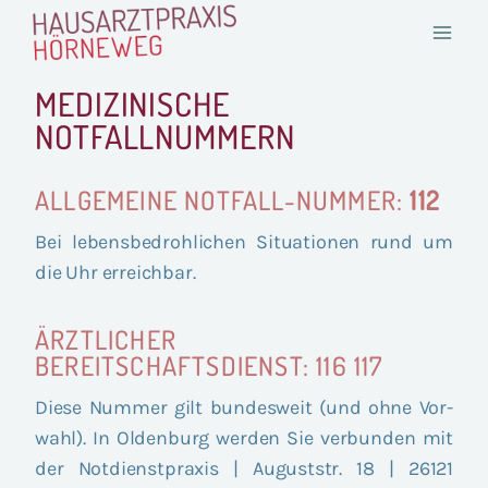
Zum
Inhalt
springen
MEDIZINISCHE
NOTFALLNUMMERN
ALLGEMEINE NOTFALL-NUMMER:
112
Bei lebens­be­droh­li­chen Situa­tio­nen rund um
die Uhr erreichbar.
ÄRZTLICHER
BEREITSCHAFTSDIENST
: 116 117
Die­se Num­mer gilt bun­des­weit (und ohne Vor­
wahl). In Olden­burg wer­den Sie ver­bun­den mit
der Not­dienst­pra­xis | August­str. 18 | 26121